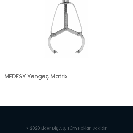
MEDESY Yengeç Matrix
® 2020 Lider Diş A.Ş. Tüm Hakları Saklıdır