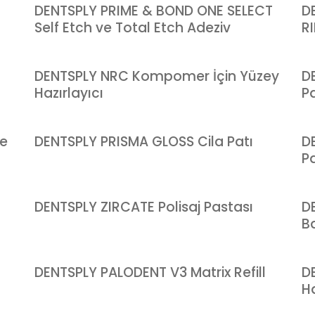
DENTSPLY PRIME & BOND ONE SELECT
D
Self Etch ve Total Etch Adeziv
R
DENTSPLY NRC Kompomer İçin Yüzey
D
Hazırlayıcı
Pa
ve
DENTSPLY PRISMA GLOSS Cila Patı
D
Pa
DENTSPLY ZIRCATE Polisaj Pastası
D
B
DENTSPLY PALODENT V3 Matrix Refill
D
H