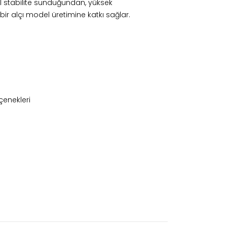
l stabilite sunduğundan, yüksek
i bir alçı model üretimine katkı sağlar.
çenekleri