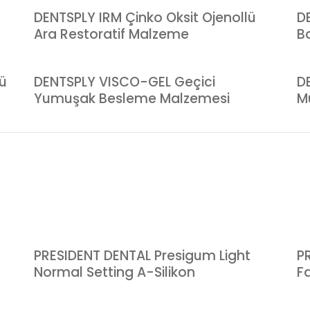
DENTSPLY IRM Çinko Oksit Ojenollü
D
Ara Restoratif Malzeme
B
ü
DENTSPLY VISCO-GEL Geçici
D
Yumuşak Besleme Malzemesi
M
PRESIDENT DENTAL Presigum Light
P
Normal Setting A-Silikon
Fa