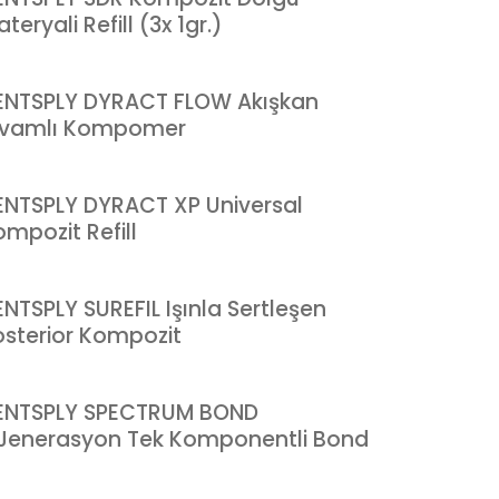
teryali Refill (3x 1gr.)
ENTSPLY DYRACT FLOW Akışkan
ıvamlı Kompomer
ENTSPLY DYRACT XP Universal
mpozit Refill
NTSPLY SUREFIL Işınla Sertleşen
osterior Kompozit
ENTSPLY SPECTRUM BOND
.Jenerasyon Tek Komponentli Bond