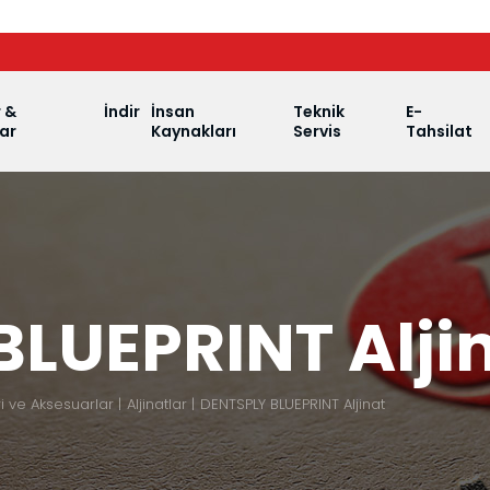
r &
İndir
İnsan
Teknik
E-
ar
Kaynakları
Servis
Tahsilat
LUEPRINT Alji
 ve Aksesuarlar
Aljinatlar
DENTSPLY BLUEPRINT Aljinat