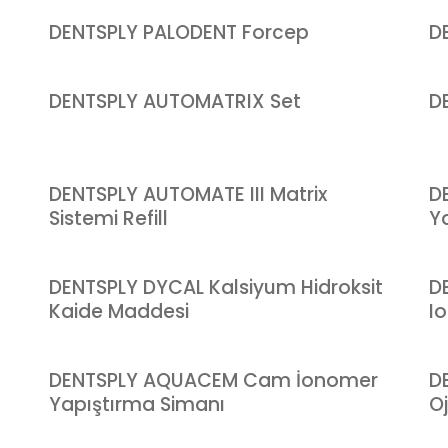
DENTSPLY PALODENT Forcep
D
DENTSPLY AUTOMATRIX Set
D
DENTSPLY AUTOMATE III Matrix
D
Sistemi Refill
Ya
DENTSPLY DYCAL Kalsiyum Hidroksit
D
Kaide Maddesi
I
DENTSPLY AQUACEM Cam İonomer
D
Yapıştırma Simanı
O