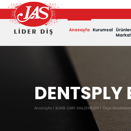
Anasayfa
Kurumsal
Ürünle
Markal
DENTSPLY B
Anasayfa
KLİNİK SARF MALZEMELER
Ölçü Maddeleri