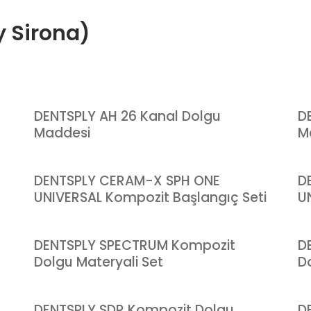
y Sirona)
DENTSPLY AH 26 Kanal Dolgu
D
Maddesi
M
DENTSPLY CERAM-X SPH ONE
D
UNIVERSAL Kompozit Başlangıç Seti
U
DENTSPLY SPECTRUM Kompozit
D
Dolgu Materyali Set
Do
DENTSPLY SDR Kompozit Dolgu
D