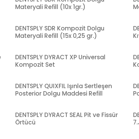
Materyali Refill (10x 1gr.)
Ma
DENTSPLY SDR Kompozit Dolgu
D
Materyali Refill (15x 0,25 gr.)
K
e
DENTSPLY DYRACT XP Universal
D
Kompozit Set
Ko
DENTSPLY QUIXFIL Işınla Sertleşen
DE
Posterior Dolgu Maddesi Refill
P
DENTSPLY DYRACT SEAL Pit ve Fissür
D
Örtücü
7