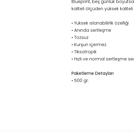
Blueprint, beş günlük boyutsa
kaliteli ölçüden yüksek kalitel
• Yüksek ıslanabilirlik özelliği
• Anında sertleşme
• Tozsuz
• Kurşun içermez
• Tiksotropik
• Hızlı ve normal sertleşme se
Paketleme Detayları
• 500 gr.