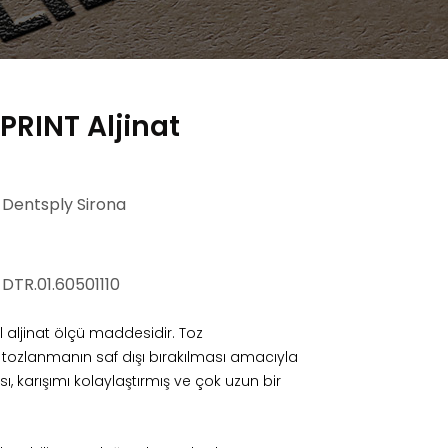
PRINT Aljinat
: Dentsply Sirona
: DTR.01.60501110
il aljinat ölçü maddesidir. Toz
a tozlanmanın saf dışı bırakılması amacıyla
ı, karışımı kolaylaştırmış ve çok uzun bir