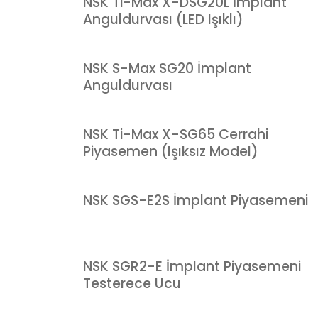
NSK Ti-Max X-DSG20L İmplant
Anguldurvası (LED Işıklı)
NSK S-Max SG20 İmplant
Anguldurvası
NSK Ti-Max X-SG65 Cerrahi
Piyasemen (Işıksız Model)
NSK SGS-E2S İmplant Piyasemeni
NSK SGR2-E İmplant Piyasemeni
Testerece Ucu