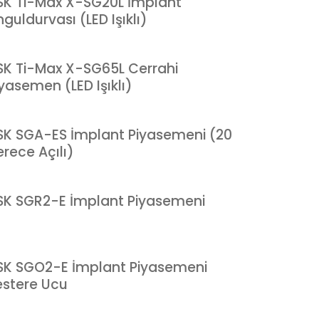
SK Ti-Max X-SG20L İmplant
guldurvası (LED Işıklı)
SK Ti-Max X-SG65L Cerrahi
yasemen (LED Işıklı)
SK SGA-ES İmplant Piyasemeni (20
rece Açılı)
SK SGR2-E İmplant Piyasemeni
SK SGO2-E İmplant Piyasemeni
estere Ucu