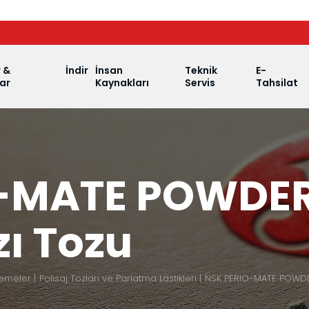
r &
İndir
İnsan
Teknik
E-
ar
Kaynakları
Servis
Tahsilat
-MATE POWDER
ı Tozu
zemeler
Polisaj Tozları ve Parlatma Lastikleri
NSK PERIO-MATE POWDE