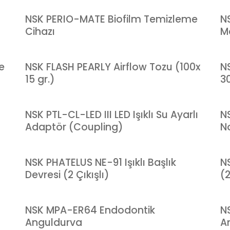
NSK PERIO-MATE Biofilm Temizleme
N
Cihazı
M
e
NSK FLASH PEARLY Airflow Tozu (100x
N
15 gr.)
30
NSK PTL-CL-LED III LED Işıklı Su Ayarlı
NS
Adaptör (Coupling)
N
NSK PHATELUS NE-91 Işıklı Başlık
N
Devresi (2 Çıkışlı)
(2
NSK MPA-ER64 Endodontik
N
Anguldurva
A