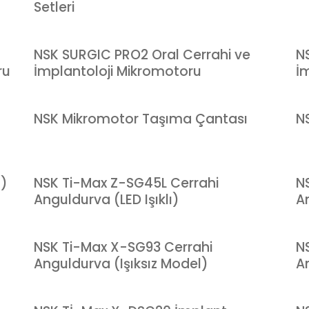
Setleri
NSK SURGIC PRO2 Oral Cerrahi ve
N
ru
İmplantoloji Mikromotoru
İ
NSK Mikromotor Taşıma Çantası
N
n)
NSK Ti-Max Z-SG45L Cerrahi
N
Anguldurva (LED Işıklı)
A
NSK Ti-Max X-SG93 Cerrahi
N
Anguldurva (Işıksız Model)
An