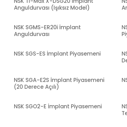
NSK Tİ-Max X-DSG20 İmplant
N
Anguldurvası (Işıksız Model)
An
NSK SGMS-ER20i İmplant
N
Anguldurvası
Pi
NSK SGS-ES İmplant Piyasemeni
N
De
NSK SGA-E2S İmplant Piyasemeni
N
(20 Derece Açılı)
NSK SGO2-E İmplant Piyasemeni
N
T