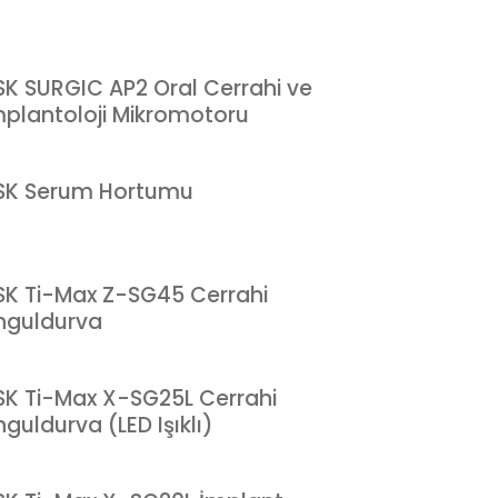
SK SURGIC AP2 Oral Cerrahi ve
mplantoloji Mikromotoru
SK Serum Hortumu
SK Ti-Max Z-SG45 Cerrahi
nguldurva
SK Ti-Max X-SG25L Cerrahi
guldurva (LED Işıklı)