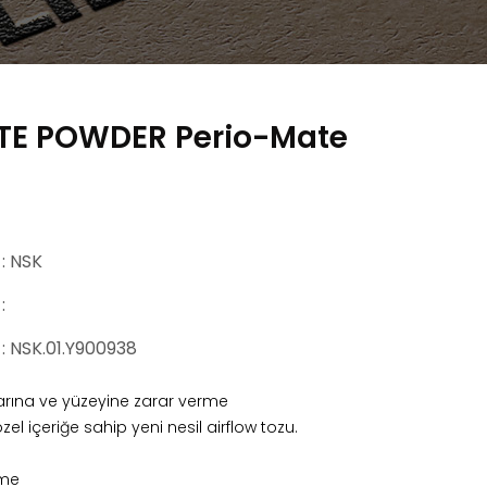
TE POWDER Perio-Mate
: NSK
:
: NSK.01.Y900938
arına ve yüzeyine zarar verme
el içeriğe sahip yeni nesil airflow tozu.
tme