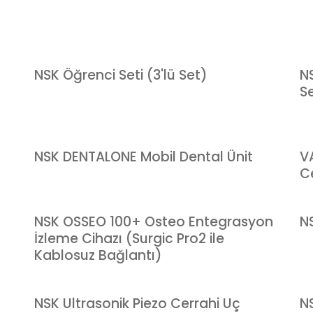
NSK Öğrenci Seti (3'lü Set)
N
Se
NSK DENTALONE Mobil Dental Ünit
V
C
NSK OSSEO 100+ Osteo Entegrasyon
NS
İzleme Cihazı (Surgic Pro2 ile
Kablosuz Bağlantı)
NSK Ultrasonik Piezo Cerrahi Uç
NS