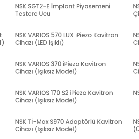
NSK SGT2-E İmplant Piyasemeni
N
Testere Ucu
Çi
t
NSK VARIOS 570 LUX iPiezo Kavitron
N
l)
Cihazı (LED Işıklı)
Ci
NSK VARIOS 370 iPiezo Kavitron
N
Cihazı (Işıksız Model)
Ci
NSK VARIOS 170 S2 iPiezo Kavitron
N
Cihazı (Işıksız Model)
NSK Tİ-Max S970 Adaptörlü Kavitron
N
Cihazı (Işıksız Model)
(