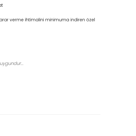
at
zarar verme ihtimalini minimuma indiren özel
uygundur...