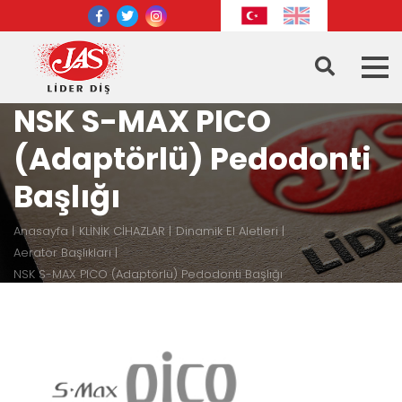
NSK S-MAX PICO
(Adaptörlü) Pedodonti
Başlığı
Anasayfa
KLİNİK CİHAZLAR
Dinamik El Aletleri
Aeratör Başlıkları
NSK S-MAX PICO (Adaptörlü) Pedodonti Başlığı