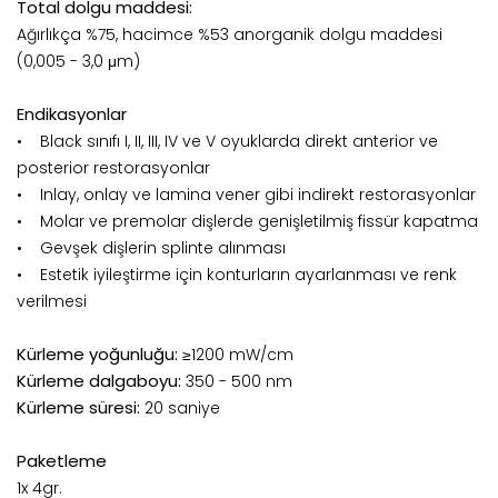
Total dolgu maddesi:
Ağırlıkça %75, hacimce %53 anorganik dolgu maddesi
(0,005 - 3,0 μm)
Endikasyonlar
• Black sınıfı I, II, III, IV ve V oyuklarda direkt anterior ve
posterior restorasyonlar
• Inlay, onlay ve lamina vener gibi indirekt restorasyonlar
• Molar ve premolar dişlerde genişletilmiş fissür kapatma
• Gevşek dişlerin splinte alınması
• Estetik iyileştirme için konturların ayarlanması ve renk
verilmesi
Kürleme yoğunluğu:
≥1200 mW/cm
Kürleme dalgaboyu:
350 - 500 nm
Kürleme süresi:
20 saniye
Paketleme
1x 4gr.