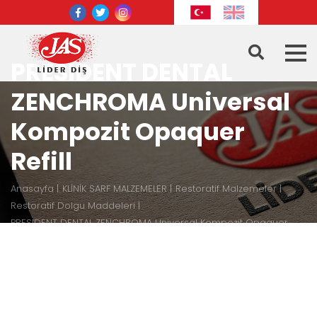
PRESIDENT DENTAL
ZENCHROMA Universal
Kompozit Opaquer
Refill
Anasayfa
KLİNİK SARF MALZEMELER
Restoratif Malzemeler
Restoratif Dolgu Maddeleri
PRESIDENT DENTAL ZENCHROMA Universal Kompozit Opaquer
Refill