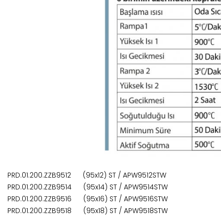
PRD.01.200.ZZB9512 (95x12) ST / APW9512STW
PRD.01.200.ZZB9514 (95x14) ST / APW9514STW
PRD.01.200.ZZB9516 (95x16) ST / APW9516STW
PRD.01.200.ZZB9518 (95x18) ST / APW9518STW