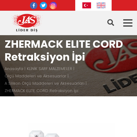
ZHERMACK ELITE CORD
Retraksiyon İpi
Anasayfa
KLİNİK SARF MALZEMELER
Ölçü Maddeleri ve Aksesuarlar
A Silikon Ölçü Maddeleri ve Aksesuarları
ZHERMACK ELITE CORD Retraksiyon İpi