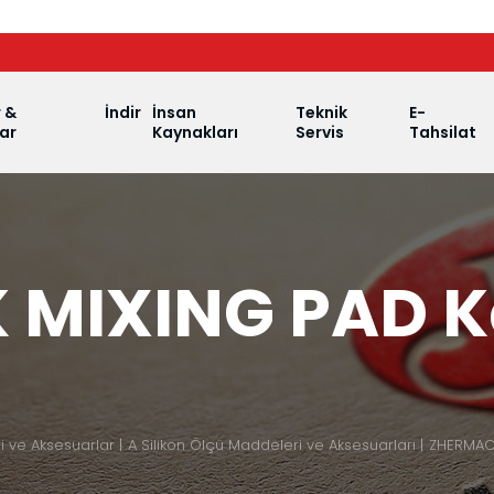
r &
İndir
İnsan
Teknik
E-
ar
Kaynakları
Servis
Tahsilat
MIXING PAD K
 ve Aksesuarlar
A Silikon Ölçü Maddeleri ve Aksesuarları
ZHERMACK