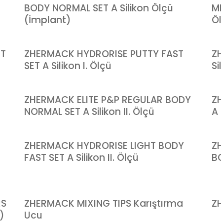
BODY NORMAL SET A Silikon Ölçü
M
(İmplant)
Ö
ET
ZHERMACK HYDRORISE PUTTY FAST
Z
SET A Silikon I. Ölçü
S
ZHERMACK ELITE P&P REGULAR BODY
Z
NORMAL SET A Silikon II. Ölçü
A 
ZHERMACK HYDRORISE LIGHT BODY
Z
FAST SET A Silikon II. Ölçü
BO
RS
ZHERMACK MIXING TIPS Karıştırma
Z
)
Ucu