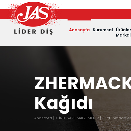
Anasayfa
Kurumsal
Ürünle
Markal
ZHERMACK 
Kağıdı
Anasayfa
KLİNİK SARF MALZEMELER
Ölçü Maddeleri