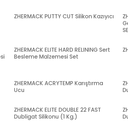
ZHERMACK PUTTY CUT Silikon Kazıyıcı
Z
G
S
ZHERMACK ELITE HARD RELINING Sert
Z
si
Besleme Malzemesi Set
ZHERMACK ACRYTEMP Karıştırma
Z
Ucu
Du
ZHERMACK ELITE DOUBLE 22 FAST
Z
Dubligat Silikonu (1 Kg.)
Du