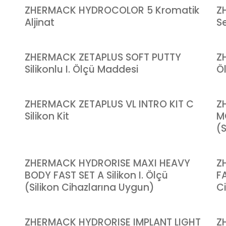
ZHERMACK HYDROCOLOR 5 Kromatik
Z
Aljinat
S
ZHERMACK ZETAPLUS SOFT PUTTY
Z
Silikonlu I. Ölçü Maddesi
Ö
ZHERMACK ZETAPLUS VL INTRO KIT C
Z
Silikon Kit
M
(
E
ZHERMACK HYDRORISE MAXI HEAVY
Z
BODY FAST SET A Silikon I. Ölçü
FA
(Silikon Cihazlarına Uygun)
C
ZHERMACK HYDRORISE IMPLANT LIGHT
Z