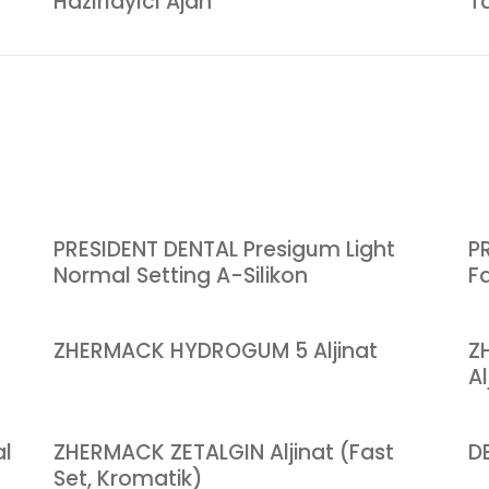
Hazırlayıcı Ajan
T
PRESIDENT DENTAL Presigum Light
P
Normal Setting A-Silikon
Fa
ZHERMACK HYDROGUM 5 Aljinat
Z
Al
al
ZHERMACK ZETALGIN Aljinat (Fast
D
Set, Kromatik)