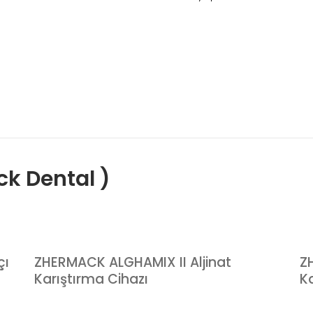
k Dental )
çı
ZHERMACK ALGHAMIX II Aljinat
Z
Karıştırma Cihazı
K