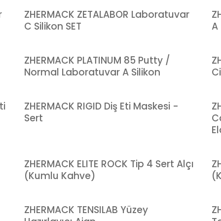
r
ZHERMACK ZETALABOR Laboratuvar
Z
C Silikon SET
A 
ZHERMACK PLATINUM 85 Putty /
Z
Normal Laboratuvar A Silikon
Ci
ti
ZHERMACK RIGID Diş Eti Maskesi -
Z
Sert
C
El
ZHERMACK ELITE ROCK Tip 4 Sert Alçı
Z
(Kumlu Kahve)
(
ZHERMACK TENSILAB Yüzey
Z