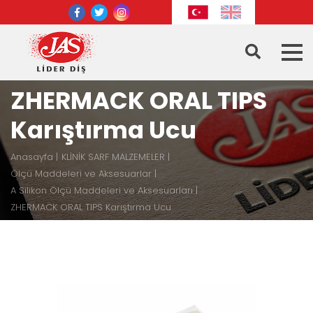
ZHERMACK ORAL TIPS
Karıştırma Ucu
Anasayfa
KLİNİK SARF MALZEMELER
Ölçü Maddeleri ve Aksesuarlar
A Silikon Ölçü Maddeleri ve Aksesuarları
ZHERMACK ORAL TIPS Karıştırma Ucu