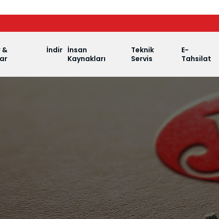
r &
İndir
İnsan
Teknik
E-
ar
Kaynakları
Servis
Tahsilat