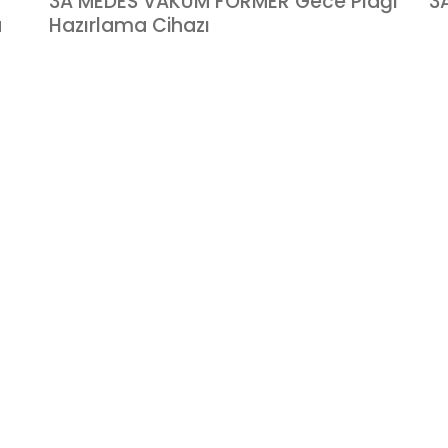
3A MEDES VAKUM FORMER Gece Plağı
3
a
Hazırlama Cihazı