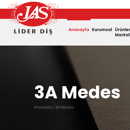
Anasayfa
Kurumsal
Ürünle
Markal
3A Medes
Anasayfa
3A Medes